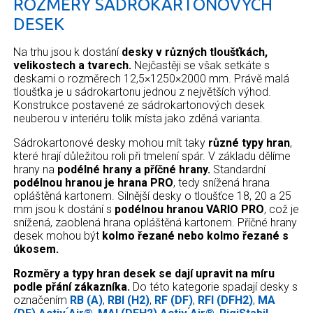
ROZMĚRY SÁDROKARTONOVÝCH
DESEK
Na trhu jsou k dostání
desky v různých tloušťkách,
velikostech a tvarech.
Nejčastěji se však setkáte s
deskami o rozměrech 12,5×1250×2000 mm. Právě malá
tloušťka je u sádrokartonu jednou z největších výhod.
Konstrukce postavené ze sádrokartonových desek
neuberou v interiéru tolik místa jako zděná varianta.
Sádrokartonové desky mohou mít taky
různé typy hran
,
které hrají důležitou roli při tmelení spár. V základu dělíme
hrany na
podélné hrany a příčné hrany.
Standardní
podélnou hranou je hrana PRO
, tedy snížená hrana
opláštěná kartonem. Silnější desky o tloušťce 18, 20 a 25
mm jsou k dostání s
podélnou hranou VARIO PRO
, což je
snížená, zaoblená hrana opláštěná kartonem. Příčné hrany
desek mohou být
kolmo řezané nebo kolmo řezané s
úkosem.
Rozměry a typy hran desek se dají upravit na míru
podle přání zákazníka.
Do této kategorie spadají desky s
označením
RB (A)
,
RBI (H2)
,
RF (DF)
,
RFI (DFH2)
,
MA