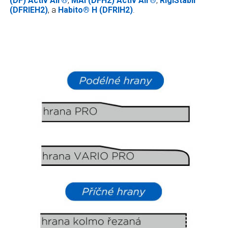
(DF) Activ ́Air®
,
MAI (DFH2) Activ ́Air®
,
RigiStabil
(DFRIEH2)
, a
Habito® H (DFRIH2)
.