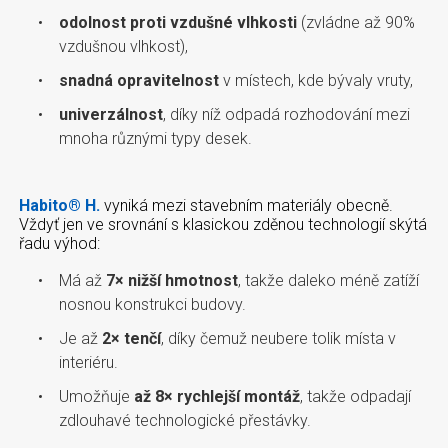
odolnost proti vzdušné vlhkosti
(zvládne až 90%
vzdušnou vlhkost),
snadná opravitelnost
v místech, kde bývaly vruty,
univerzálnost
, díky níž odpadá rozhodování mezi
mnoha různými typy desek.
Habito® H.
vyniká mezi stavebním materiály obecně.
Vždyť jen ve srovnání s klasickou zděnou technologií skýtá
řadu výhod:
Má až
7× nižší hmotnost
, takže daleko méně zatíží
nosnou konstrukci budovy.
Je až
2× tenčí
, díky čemuž neubere tolik místa v
interiéru.
Umožňuje
až 8× rychlejší montáž
, takže odpadají
zdlouhavé technologické přestávky.