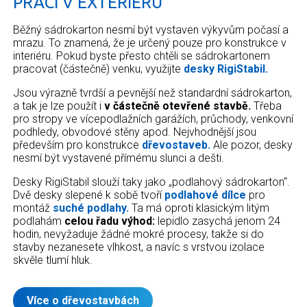
PRÁCI V EXTERIÉRU
Běžný sádrokarton nesmí být vystaven výkyvům počasí a
mrazu. To znamená, že je určený pouze pro konstrukce v
interiéru. Pokud byste přesto chtěli se sádrokartonem
pracovat (částečně) venku, využijte
desky RigiStabil.
Jsou výrazně tvrdší a pevnější než standardní sádrokarton,
a tak je lze použít i
v částečně otevřené stavbě.
Třeba
pro stropy ve vícepodlažních garážích, průchody, venkovní
podhledy, obvodové stěny apod. Nejvhodnější jsou
především pro konstrukce
dřevostaveb.
Ale pozor, desky
nesmí být vystavené přímému slunci a dešti.
Desky RigiStabil slouží taky jako „podlahový sádrokarton“.
Dvě desky slepené k sobě tvoří
podlahové dílce
pro
montáž
suché podlahy.
Ta má oproti klasickým litým
podlahám
celou řadu výhod:
lepidlo zasychá jenom 24
hodin, nevyžaduje žádné mokré procesy, takže si do
stavby nezanesete vlhkost, a navíc s vrstvou izolace
skvěle tlumí hluk.
Více o dřevostavbách