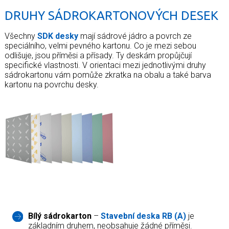
DRUHY SÁDROKARTONOVÝCH DESEK
Všechny
SDK desky
mají sádrové jádro a povrch ze
speciálního, velmi pevného kartonu. Co je mezi sebou
odlišuje, jsou příměsi a přísady. Ty deskám propůjčují
specifické vlastnosti. V orientaci mezi jednotlivými druhy
sádrokartonu vám pomůže zkratka na obalu a také barva
kartonu na povrchu desky.
Bílý sádrokarton
–
Stavební deska RB (A)
je
základním druhem, neobsahuje žádné příměsi.