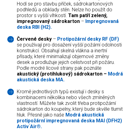
Hodí se pro stavbu příček, sádrokartonových
podhledů a obklady stěn. Nelze ho použít do
prostor s vyšší vlhkostí.
Tam patří zelený,
impregnovaný sádrokarton
–
Impregnovaná
deska RBI (H2).
Červené desky
–
Protipožární desky RF (DF)
se používají pro dosažení vyšší požární odolnosti
konstrukcí. Obsahují skelná vlákna a inertní
přísady, které minimalizují objemové změny
desek a prodlužuje jejich celistvost při požáru.
Podle modré lícové strany pak poznáte
akustický (protihlukový) sádrokarton –
Modrá
akustická deska MA.
Kromě jednotlivých typů existují i desky s
kombinacemi několika nebo všech zmíněných
vlastností. Můžete tak zvolit třeba protipožární
sádrokarton do koupelny, který bude skvěle tlumit
hluk. Přesně jako naše
Modrá akustická
protipožární impregnovaná deska MAI (DFH2)
Activ ́Air®.