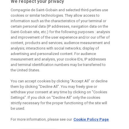
We respect your privacy
Compagnie de Saint-Gobain and selected third-parties use
Odebírejte náš newsletter
cookies or similar technologies. They allow access to
information such as the characteristics of your terminal or
certain personal data (IP addresses, navigation data on the
Saint-Gobain site, etc.) for the following purposes : analysis
Užitečné odkazy
and improvement of the user experience and/or our offer of
content, products and services; audience measurement and
Právní Podmínky
analysis; interactions with social networks; display of
Souhlas se zpracováním osobních údajů a cookies
advertising and personalized content. For audience
Souhlas se zpracováním osobních údajů k marketingovým
measurement and analysis, your cookie IDs, IP addresses
účelům
and terminal identification numbers may be transferred to
the United States.
You can accept cookies by clicking "Accept All" or decline
Saint-Gobain Construction
them by clicking "Decline All". You may freely give or
Products CZ a.s., IČ:25029673,
withdraw your consent at any time by clicking on "Cookies
se sídlem Praha 8, Smrčkova
Settings". If you click on "Decline All" only the cookies
2485/4, PSČ 180 00
strictly necessary for the proper functioning of the site will
be used.
For more information, please see our
Cookie Policy Page