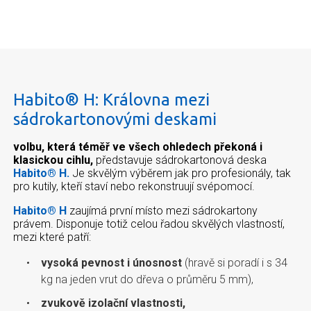
Habito® H: Královna mezi
sádrokartonovými deskami
volbu, která téměř ve všech ohledech překoná i
klasickou cihlu,
představuje sádrokartonová deska
Habito® H.
Je skvělým výběrem jak pro profesionály, tak
pro kutily, kteří staví nebo rekonstruují svépomocí.
Habito® H
zaujímá první místo mezi sádrokartony
právem. Disponuje totiž celou řadou skvělých vlastností,
mezi které patří:
vysoká pevnost i únosnost
(hravě si poradí i s 34
kg na jeden vrut do dřeva o průměru 5 mm),
zvukově izolační vlastnosti,