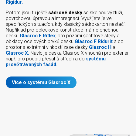
Rigidur.
Potom jsou tu ještě
sádrové desky
se skelnou výztuží,
povrchovou úpravou a impregnací. Využijete je ve
specifických situacích, kdy klasický sádrokarton nestačí.
Například pro obloukové konstrukce máme ohebnou
desku
Glasroc F Riflex
, pro požární šachtové stěny a
obklady ocelových prvků desku
Glasroc F Ridurit
a do
prostor s extrémní vlhkostí zase desky
Glasroc H
a
Glasroc X.
Navíc je deska Glasroc X vhodná i pro exteriér
např. pro podbití přesahů střech a do
systému
provětrávaných fasád.
Více o systému Glasroc X