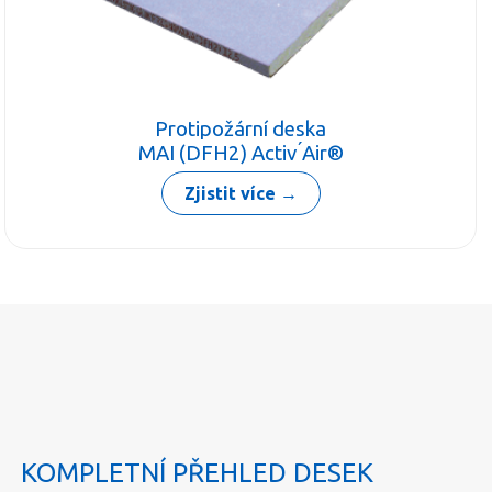
Protipožární deska
MAI (DFH2) Activ ́Air®
Zjistit více
KOMPLETNÍ PŘEHLED DESEK