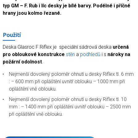
typ GM – F. Rub i líc desky je bílé barvy. Podélné i příčné
hrany jsou kolmo řezané.
Použití
Deska Glasroc F Riflex je
speciální sádrová deska
určená
pro obloukové konstrukce
stěn
a
podhledů
i s
nároky na
požární odolnost
.
Nejmenší dovolený poloměr ohnutí u desky Riflex tl. 6 mm
: – 600 mm při opláštění uvnitř oblouku – 1000 mm při
opláštění vně oblouku.
Nejmenší dovolený poloměr ohnutí u desky Riflex tl. 10
mm : – 1400 mm při opláštění uvnitř oblouku – 2500 mm
při opláštění vně oblouku.