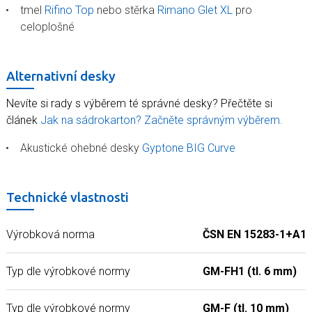
tmel
Rifino Top
nebo stěrka
Rimano Glet XL
pro
celoplošné
Alternativní desky
Nevíte si rady s výběrem té správné desky? Přečtěte si
článek
Jak na sádrokarton? Začněte správným výběrem.
Akustické ohebné desky
Gyptone BIG Curve
Technické vlastnosti
Výrobková norma
ČSN EN 15283-1+A1:
Typ dle výrobkové normy
GM-FH1 (tl. 6 mm)
Typ dle výrobkové normy
GM-F (tl. 10 mm)