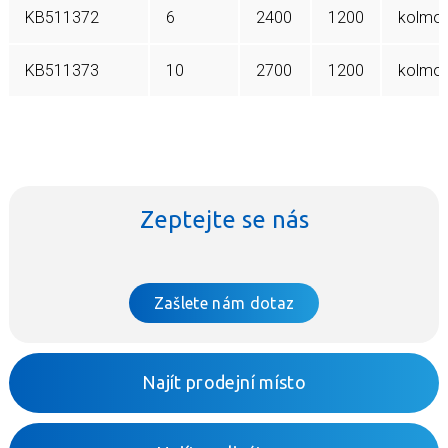
KB511372
6
2400
1200
kolmo 
KB511373
10
2700
1200
kolmo 
Zeptejte se nás
Zašlete nám dotaz
Najít prodejní místo