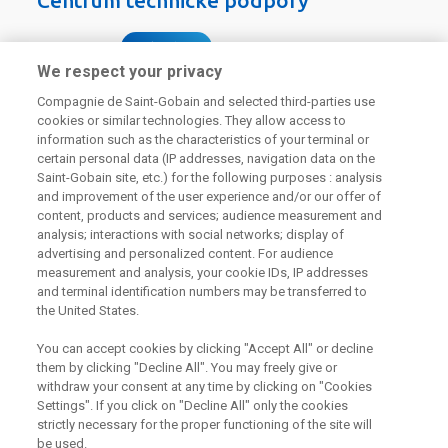
Centrum technické podpory
226 292 224
Zaslat dotaz
We respect your privacy
Compagnie de Saint-Gobain and selected third-parties use
cookies or similar technologies. They allow access to
information such as the characteristics of your terminal or
certain personal data (IP addresses, navigation data on the
Saint-Gobain site, etc.) for the following purposes : analysis
Odebírejte náš newsletter
and improvement of the user experience and/or our offer of
content, products and services; audience measurement and
analysis; interactions with social networks; display of
advertising and personalized content. For audience
Užitečné odkazy
measurement and analysis, your cookie IDs, IP addresses
and terminal identification numbers may be transferred to
the United States.
Právní Podmínky
Souhlas se zpracováním osobních údajů a cookies
Souhlas se zpracováním osobních údajů k marketingovým
You can accept cookies by clicking "Accept All" or decline
účelům
them by clicking "Decline All". You may freely give or
withdraw your consent at any time by clicking on "Cookies
Settings". If you click on "Decline All" only the cookies
strictly necessary for the proper functioning of the site will
Saint-Gobain Construction Products
be used.