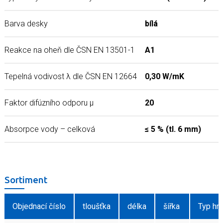
Barva desky
bílá
Reakce na oheň dle ČSN EN 13501-1
A1
Tepelná vodivost λ dle ČSN EN 12664
0,30 W/mK
Faktor difúzního odporu μ
20
Absorpce vody – celková
≤ 5 % (tl. 6 mm)
Sortiment
Objednací číslo
tloušťka
délka
šířka
Typ hr