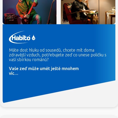
Máte dost hluku od sousedů, chcete mít doma
zdravější vzduch, potřebujete zeď co unese poličku s
vaší sbírkou románů?
Vaše zeď může umět ještě mnohem
víc…