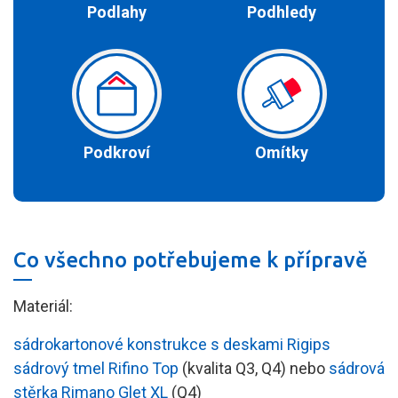
Podlahy
Podhledy
Podkroví
Omítky
Co všechno potřebujeme k přípravě
Materiál:
sádrokartonové konstrukce s deskami Rigips
sádrový tmel Rifino Top
(kvalita Q3, Q4) nebo
sádrová
stěrka Rimano Glet XL
(Q4)