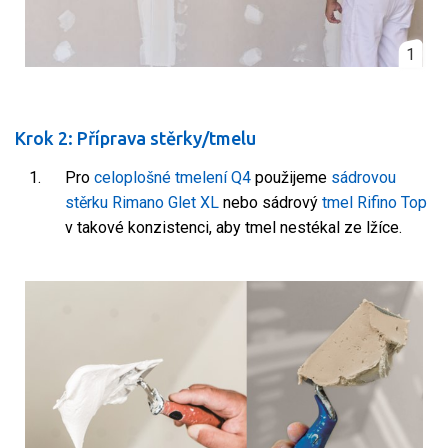
1
Krok 2: Příprava stěrky/tmelu
Pro
celoplošné tmelení Q4
použijeme
sádrovou
stěrku Rimano Glet XL
nebo sádrový
tmel Rifino Top
v takové konzistenci, aby tmel nestékal ze lžíce.