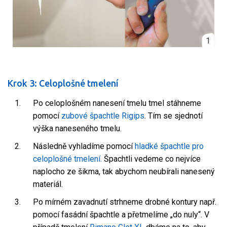
1
Krok 3: Celoplošné tmelení
Po celoplošném nanesení tmelu tmel stáhneme
pomocí
zubové špachtle Rigips
. Tím se sjednotí
výška naneseného tmelu.
Následně vyhladíme pomocí
hladké špachtle pro
celoplošné tmelení.
Špachtli vedeme co nejvíce
naplocho ze šikma, tak abychom neubírali nanesený
materiál.
Po mírném zavadnutí strhneme drobné kontury např.
pomocí fasádní špachtle a přetmelíme „do nuly“. V