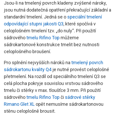
Tmelení sádrokartonu
Jsou-li na tmelený povrch kladeny zvýšené nároky,
jsou nutná dodatečná opatření překračující základní a
Provětrávaná fasáda
standardní tmelení. Jedná se o
speciální tmelení
Tipy pro lepší domov
odpovídající stupni jakosti Q3
, které spočívá v
celoplošném tmelení tzv. „do nuly“. Při použití
sádrového
tmelu Rifino Top
můžeme
sádrokartonové konstrukce tmelit bez nutnosti
celoplošného broušení.
Pro splnění nejvyšších nároků na
tmelený povrch
sádrokartonu kvality Q4
je nutné provést celoplošné
přetmelení. Na rozdíl od speciálního tmelení Q3 se
celá plocha pokryje souvislou vrstvou sádrového
tmelu či stěrky v max. tloušťce 3 mm. Při použití
sádrového
tmelu Rifino Top
či
sádrové stěrky
Rimano Glet XL
opět nemusíme sádrokartonovou
stěnu celoplošně brousit.