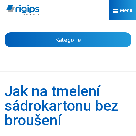
Menu
Kategorie
Podhledy
Příčky
Jak na tmelení
Podkroví
Předstěny
sádrokartonu bez
Suché podlahy
broušení
Omítky a povrchová úprava
Koupelna