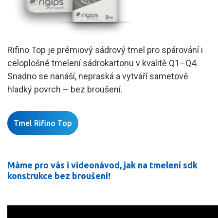
Rifino Top je prémiový sádrový tmel pro spárování i
celoplošné tmelení sádrokartonu v kvalitě Q1–Q4.
Snadno se nanáší, nepraská a vytváří sametově
hladký povrch – bez broušení.
Tmel Rifino Top
Máme pro vás i videonávod, jak na tmelení sdk
konstrukce bez broušení!