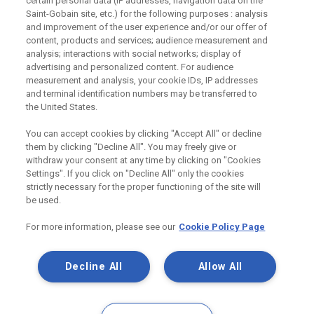
certain personal data (IP addresses, navigation data on the
Potřebujete poradit?
Saint-Gobain site, etc.) for the following purposes : analysis
and improvement of the user experience and/or our offer of
Máte dotaz k našim produktům, či jejich využití v
content, products and services; audience measurement and
konstrukcích? Neváhejte nás kontaktovat.
analysis; interactions with social networks; display of
advertising and personalized content. For audience
measurement and analysis, your cookie IDs, IP addresses
Centrum technické podpory
and terminal identification numbers may be transferred to
the United States.
Zaslat dotaz
You can accept cookies by clicking "Accept All" or decline
them by clicking "Decline All". You may freely give or
withdraw your consent at any time by clicking on "Cookies
Settings". If you click on "Decline All" only the cookies
strictly necessary for the proper functioning of the site will
Odebírejte náš newsletter
be used.
For more information, please see our
Cookie Policy Page
Užitečné odkazy
Decline All
Allow All
Právní Podmínky
Souhlas se zpracováním osobních údajů a cookies