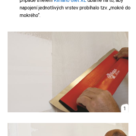
případě tmelení
Rimano Glet XL
dbáme na to, aby
napojení jednotlivých vrstev probíhalo tzv. „mokré do
mokrého“.
1