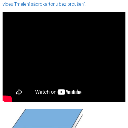
videu Tmelení sádrokartonu bez broušení.