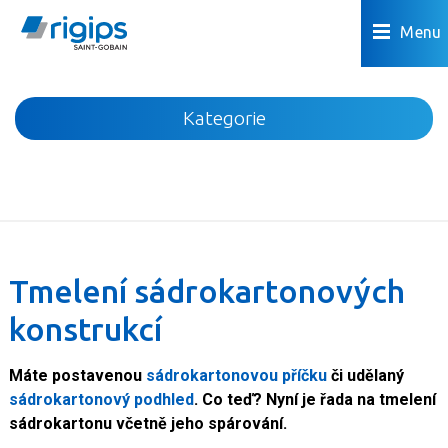
Menu
Kategorie
Novinky
Akce
Podhledy
Příčky
Tmelení sádrokartonových
Podlahy
konstrukcí
Omítky a povrchová úprava
Předstěny a šachty
Máte postavenou
sádrokartonovou příčku
či udělaný
Podkroví
sádrokartonový podhled
. Co teď? Nyní je řada na tmelení
sádrokartonu včetně jeho spárování.
Dřevostavby