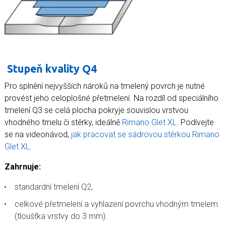
Stupeň kvality Q4
Pro splnění nejvyšších nároků na tmelený povrch je nutné
provést jeho celoplošné přetmelení. Na rozdíl od speciálního
tmelení Q3 se celá plocha pokryje souvislou vrstvou
vhodného tmelu či stěrky, ideálně
Rimano Glet XL
. Podívejte
se na videonávod,
jak pracovat se sádrovou stěrkou Rimano
Glet XL.
Zahrnuje:
standardní tmelení Q2,
celkové přetmelení a vyhlazení povrchu vhodným tmelem
(tloušťka vrstvy do 3 mm).