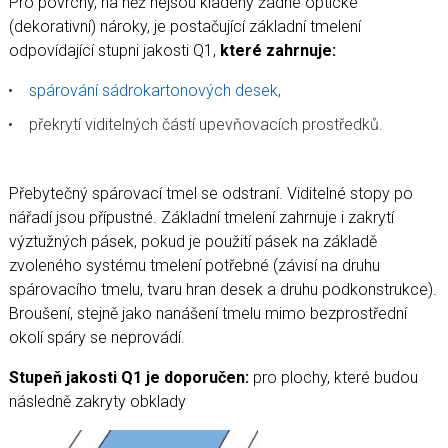
Pro povrchy, na něž nejsou kladeny žádné optické
(dekorativní) nároky, je postačující základní tmelení
odpovídající stupni jakosti Q1,
které zahrnuje:
spárování sádrokartonových desek
,
překrytí viditelných částí upevňovacích prostředků.
Přebytečný spárovací tmel se odstraní. Viditelné stopy po
nářadí jsou přípustné. Základní tmelení zahrnuje i zakrytí
výztužných pásek, pokud je použití pásek na základě
zvoleného systému tmelení potřebné (závisí na druhu
spárovacího tmelu, tvaru hran desek a druhu podkonstrukce).
Broušení, stejně jako nanášení tmelu mimo bezprostřední
okolí spáry se neprovádí.
Stupeň jakosti Q1 je doporučen:
pro plochy, které budou
následně zakryty obklady