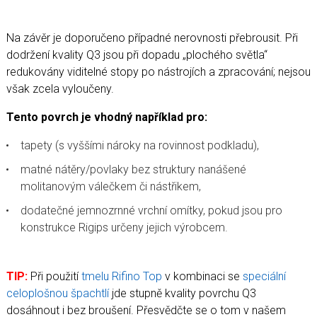
Na závěr je doporučeno případné nerovnosti přebrousit. Při
dodržení kvality Q3 jsou při dopadu „plochého světla“
redukovány viditelné stopy po nástrojích a zpracování; nejsou
však zcela vyloučeny.
Tento povrch je vhodný například pro:
tapety (s vyššími nároky na rovinnost podkladu),
matné nátěry/povlaky bez struktury nanášené
molitanovým válečkem či nástřikem,
dodatečné jemnozrnné vrchní omítky, pokud jsou pro
konstrukce Rigips určeny jejich výrobcem.
TIP:
Při použití
tmelu Rifino Top
v kombinaci se
speciální
celoplošnou špachtlí
jde stupně kvality povrchu Q3
dosáhnout i bez broušení. Přesvědčte se o tom v našem