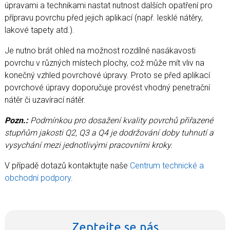
úpravami a technikami nastat nutnost dalších opatření pro
přípravu povrchu před jejich aplikací (např. lesklé nátěry,
lakové tapety atd.).
Je nutno brát ohled na možnost rozdílné nasákavosti
povrchu v různých místech plochy, což může mít vliv na
konečný vzhled povrchové úpravy. Proto se před aplikací
povrchové úpravy doporučuje provést vhodný penetrační
nátěr či uzavírací nátěr.
Pozn.:
Podmínkou pro dosažení kvality povrchů přiřazené
stupňům jakosti Q2, Q3 a Q4 je dodržování doby tuhnutí a
vysychání mezi jednotlivými pracovními kroky.
V případě dotazů kontaktujte naše
Centrum technické a
obchodní podpory
.
Zeptejte se nás