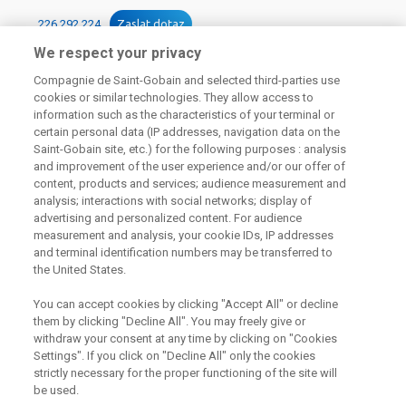
226 292 224
Zaslat dotaz
We respect your privacy
Compagnie de Saint-Gobain and selected third-parties use
cookies or similar technologies. They allow access to
information such as the characteristics of your terminal or
certain personal data (IP addresses, navigation data on the
Saint-Gobain site, etc.) for the following purposes : analysis
Odebírejte náš newsletter
and improvement of the user experience and/or our offer of
content, products and services; audience measurement and
analysis; interactions with social networks; display of
advertising and personalized content. For audience
Užitečné odkazy
measurement and analysis, your cookie IDs, IP addresses
and terminal identification numbers may be transferred to
Právní Podmínky
the United States.
Souhlas se zpracováním osobních údajů a cookies
Souhlas se zpracováním osobních údajů k marketingovým
You can accept cookies by clicking "Accept All" or decline
účelům
them by clicking "Decline All". You may freely give or
withdraw your consent at any time by clicking on "Cookies
Settings". If you click on "Decline All" only the cookies
strictly necessary for the proper functioning of the site will
Saint-Gobain Construction Products
be used.
CZ a.s., IČ:25029673, se sídlem