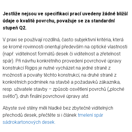
Jestliže nejsou ve specifikaci prací uvedeny žádné bližší
údaje o kvalitě povrchu, považuje se za standardní
stupeň Q2.
V praxi se používají rozdílná, často subjektivní kritéria, která
se kromě rovinnosti orientují především na optické vlastnosti
(např. viditelnost formátů desek či viditelnost a zřetelnost
spár). Při návrhu konkrétního provedení povrchové úpravy
konstrukcí Rigips je nutné vycházet na jedné straně z
možností a povahy těchto konstrukcí, na druhé straně z
konkrétních podmínek na stavbě a požadavků zákazníka,
resp. uživatele stavby – způsob osvětlení povrchů („ploché
světlo“), druh finální povrchové úpravy atd.
Abyste své stěny měli hladké bez zbytečně viditelných
přechodů desek, přečtěte si i článek
tmelení spár
sádrokartonových desek.