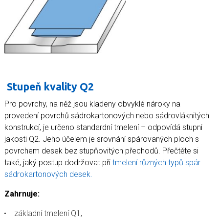
Stupeň kvality Q2
Pro povrchy, na něž jsou kladeny obvyklé nároky na
provedení povrchů sádrokartonových nebo sádrovláknitých
konstrukcí, je určeno standardní tmelení – odpovídá stupni
jakosti Q2. Jeho účelem je srovnání spárovaných ploch s
povrchem desek bez stupňovitých přechodů. Přečtěte si
také, jaký postup dodržovat při
tmelení různých typů spár
sádrokartonových desek.
Zahrnuje:
základní tmelení Q1,