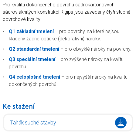
Koupelny a vlhké prostory
Pro kvalitu dokončeného povrchu sádrokartonových i
Zásady a užitečné informace
sádrovláknitých konstrukcí Rigips jsou zavedeny čtyři stupně
povrchové kvality:
Reference
Q1 základní tmelení
– pro povrchy, na které nejsou
kladeny žádné optické (dekorativní) nároky.
Q2 standardní tmelení
– pro obvyklé nároky na povrchy.
Q3 speciální tmelení
– pro zvýšené nároky na kvalitu
povrchu.
Q4 celoplošné tmelení
– pro nejvyšší nároky na kvalitu
dokončených povrchů.
Ke stažení
Tahák suché stavby