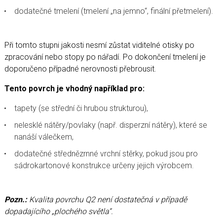
dodatečné tmelení (tmelení „na jemno“, finální přetmelení).
Při tomto stupni jakosti nesmí zůstat viditelné otisky po
zpracování nebo stopy po nářadí. Po dokončení tmelení je
doporučeno případné nerovnosti přebrousit.
Tento povrch je vhodný například pro:
tapety (se střední či hrubou strukturou),
nelesklé nátěry/povlaky (např. disperzní nátěry), které se
nanáší válečkem,
dodatečné střednězrnné vrchní stěrky, pokud jsou pro
sádrokartonové konstrukce určeny jejich výrobcem.
Pozn.:
Kvalita povrchu Q2 není dostatečná v případě
dopadajícího „plochého světla“.