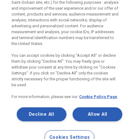
Saint-Gobain site, etc.) for the following purposes : analysis
and improvement of the user experience and/or our offer of
Máte dotaz k našim produktům, či jejich využití v
content, products and services; audience measurement and
konstrukcích? Neváhejte nás kontaktovat.
analysis; interactions with social networks; display of
advertising and personalized content. For audience
measurement and analysis, your cookie IDs, IP addresses
Centrum technické podpory
and terminal identification numbers may be transferred to
the United States.
Zaslat dotaz
You can accept cookies by clicking "Accept All" or decline
them by clicking "Decline All". You may freely give or
withdraw your consent at any time by clicking on "Cookies
Settings". If you click on "Decline All" only the cookies
strictly necessary for the proper functioning of the site will
Odebírejte náš newsletter
be used.
For more information, please see our
Cookie Policy Page
Užitečné odkazy
Decline All
Allow All
Právní Podmínky
Souhlas se zpracováním osobních údajů a cookies
Souhlas se zpracováním osobních údajů k marketingovým
Cookies Settings