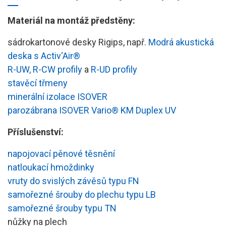
Materiál na montáž předstěny:
sádrokartonové desky Rigips, např.
Modrá akustická
deska s Activ‘Air®
R-UW,
R-CW profily
a
R-UD profily
stavěcí třmeny
minerální izolace ISOVER
parozábrana ISOVER Vario® KM Duplex UV
Příslušenství:
napojovací pěnové těsnění
natloukací hmoždinky
vruty do svislých závěsů typu FN
samořezné šrouby do plechu typu LB
samořezné šrouby typu TN
nůžky na plech