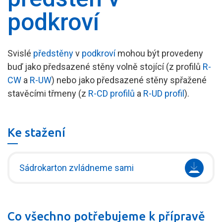
Tmelení sádrokartonu
podkroví
Provětrávaná fasáda
Tipy pro lepší domov
Svislé
předstěny
v
podkroví
mohou být provedeny
buď jako předsazené stěny volně stojící (z profilů
R-
CW
a
R-UW
) nebo jako předsazené stěny spřažené
stavěcími třmeny (z
R-CD profilů
a
R-UD profil
).
Ke stažení
Sádrokarton zvládneme sami
Co všechno potřebujeme k přípravě