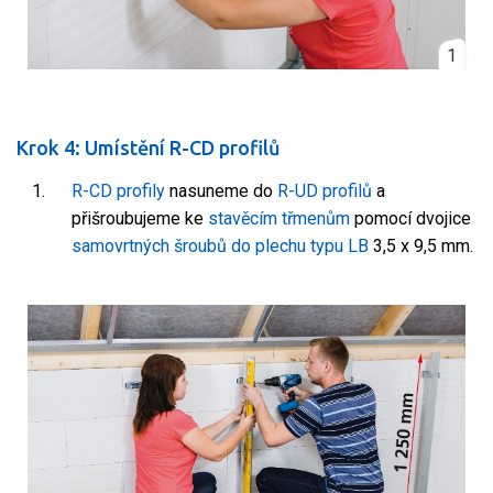
1
Krok 4: Umístění R-CD profilů
R-CD profily
nasuneme do
R-UD profilů
a
přišroubujeme ke
stavěcím třmenům
pomocí dvojice
samovrtných šroubů do plechu typu LB
3,5 x 9,5 mm.