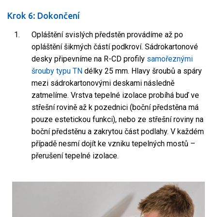
Krok 6: Dokončení
Opláštění svislých předstěn provádíme až po
opláštění šikmých částí podkroví. Sádrokartonové
desky připevníme na R-CD profily
samořeznými
šrouby typu TN
délky 25 mm. Hlavy šroubů a spáry
mezi sádrokartonovými deskami následně
zatmelíme. Vrstva tepelné izolace probíhá buď ve
střešní rovině až k pozednici (boční předstěna má
pouze estetickou funkci), nebo ze střešní roviny na
boční předstěnu a zakrytou část podlahy. V každém
případě nesmí dojít ke vzniku tepelných mostů –
přerušení tepelné izolace.