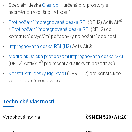
Speciální deska
Glasroc H
určená pro prostory s
nadměrnou vzdušnou vlhkostí
®
Protipožární impregnovaná deska RFI
(DFH2) Activ‘Air
/
Protipožární impregnovaná deska RFI
(DFH2) do
konstrukcí s vyššími požadavky na požární odolnost
Impregnovaná deska RBI (H2)
Activ‘Air®
Modrá akustická protipožární impregnovaná deska MAI
®
(DFH2) Activ‘Air
pro řešení akustických požadavků
Konstrukční desky RigiStabil
(DFRIEH2) pro konstrukce
zejména v dřevostavbách
Technické vlastnosti
Výrobková norma
ČSN EN 520+A1:2010