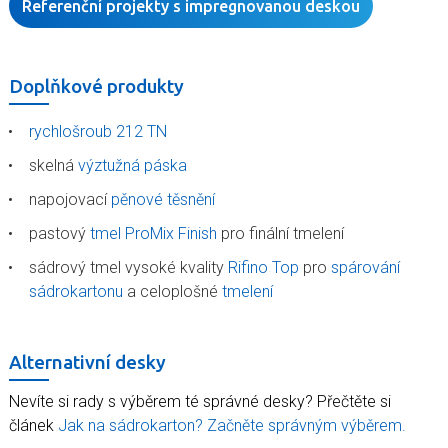
Referenční projekty s impregnovanou deskou
Doplňkové produkty
rychlošroub 212 TN
skelná
výztužná páska
napojovací
pěnové těsnění
pastový
tmel ProMix Finish
pro finální tmelení
sádrový tmel vysoké kvality
Rifino Top
pro
spárování
sádrokartonu
a celoplošné
tmelení
Alternativní desky
Nevíte si rady s výběrem té správné desky? Přečtěte si
článek
Jak na sádrokarton? Začněte správným výběrem.