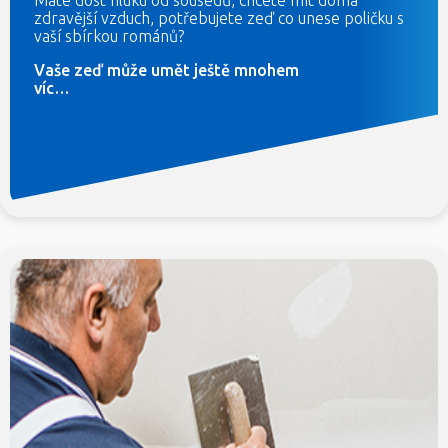
zdravější vzduch, potřebujete zeď co unese poličku s
vaší sbírkou románů?
Vaše zeď může umět ještě mnohem
víc…