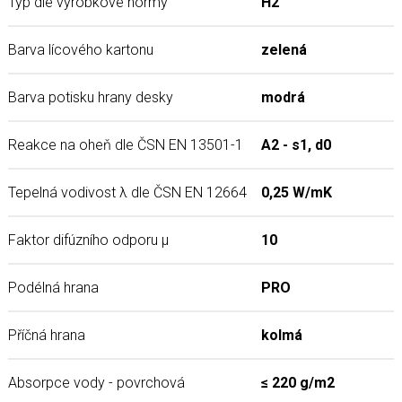
Typ dle výrobkové normy
H2
Barva lícového kartonu
zelená
Barva potisku hrany desky
modrá
Reakce na oheň dle ČSN EN 13501-1
A2 - s1, d0
Tepelná vodivost λ dle ČSN EN 12664
0,25 W/mK
Faktor difúzního odporu μ
10
Podélná hrana
PRO
Příčná hrana
kolmá
Absorpce vody - povrchová
≤ 220 g/m2