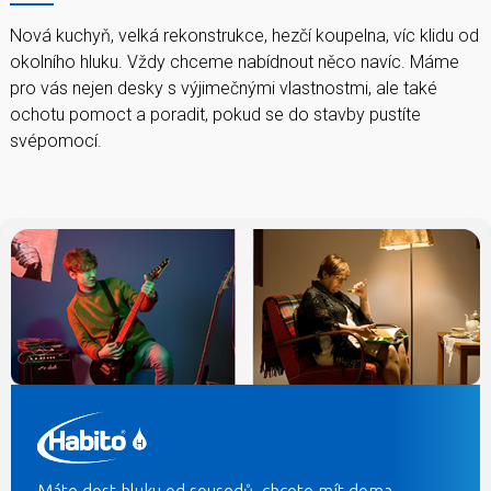
Nová kuchyň, velká rekonstrukce, hezčí koupelna, víc klidu od
okolního hluku. Vždy chceme nabídnout něco navíc. Máme
pro vás nejen desky s výjimečnými vlastnostmi, ale také
ochotu pomoct a poradit, pokud se do stavby pustíte
svépomocí.
Máte dost hluku od sousedů, chcete mít doma