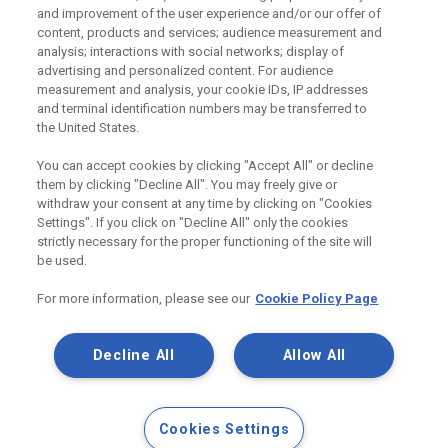
Odebírejte náš newsletter
and improvement of the user experience and/or our offer of
content, products and services; audience measurement and
analysis; interactions with social networks; display of
advertising and personalized content. For audience
Užitečné odkazy
measurement and analysis, your cookie IDs, IP addresses
and terminal identification numbers may be transferred to
Právní Podmínky
the United States.
Souhlas se zpracováním osobních údajů a cookies
Souhlas se zpracováním osobních údajů k marketingovým
You can accept cookies by clicking "Accept All" or decline
účelům
them by clicking "Decline All". You may freely give or
withdraw your consent at any time by clicking on "Cookies
Settings". If you click on "Decline All" only the cookies
strictly necessary for the proper functioning of the site will
Saint-Gobain Construction Products
be used.
CZ a.s., IČ:25029673, se sídlem
Praha 8, Smrčkova 2485/4, PSČ 180
For more information, please see our
Cookie Policy Page
00
Decline All
Allow All
Cookies Settings