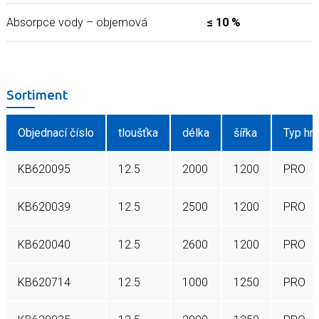
Absorpce vody – objemová
≤ 10 %
Sortiment
Objednací číslo
tloušťka
délka
šířka
Typ hr
KB620095
12.5
2000
1200
PRO
KB620039
12.5
2500
1200
PRO
KB620040
12.5
2600
1200
PRO
KB620714
12.5
1000
1250
PRO