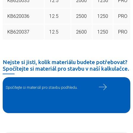
KB620035
12.5
2000
1250
PRO
KB620036
12.5
2500
1250
PRO
KB620037
12.5
2600
1250
PRO
Nejste si jisti, kolik materiálu budete potřebovat?
Spočítejte si materiál pro stavbu v naší kalkulačce.
Spočítejte si materiál pro stavbu podhledu.