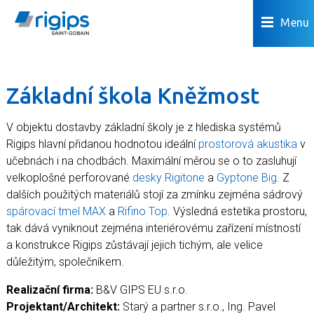
Menu
Základní škola Kněžmost
V objektu dostavby základní školy je z hlediska systémů
Rigips hlavní přidanou hodnotou ideální
prostorová akustika
v
učebnách i na chodbách. Maximální měrou se o to zasluhují
velkoplošné perforované
desky Rigitone
a
Gyptone Big
. Z
dalších použitých materiálů stojí za zmínku zejména sádrový
spárovací tmel MAX
a
Rifino Top
. Výsledná estetika prostoru,
tak dává vyniknout zejména interiérovému zařízení místností
a konstrukce Rigips zůstávají jejich tichým, ale velice
důležitým, společníkem.
Realizační firma:
B&V GIPS EU s.r.o.
Projektant/Architekt:
Starý a partner s.r.o., Ing. Pavel