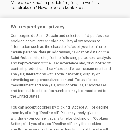
Máte dotaz k našim produktům, či jejich využití v
konstrukcích? Neváhejte nás kontaktovat.
Centrum technické podpory
We respect your privacy
Compagnie de Saint-Gobain and selected third-parties use
226 292 224
Zaslat dotaz
cookies or similar technologies. They allow access to
information such as the characteristics of your terminal or
certain personal data (IP addresses, navigation data on the
Saint-Gobain site, etc.) for the following purposes : analysis
and improvement of the user experience and/or our offer of
content, products and services; audience measurement and
analysis; interactions with social networks; display of
Odebírejte náš newsletter
advertising and personalized content. For audience
measurement and analysis, your cookie IDs, IP addresses
and terminal identification numbers may be transferred to
the United States.
Užitečné odkazy
You can accept cookies by clicking "Accept All" or decline
them by clicking "Decline All". You may freely give or
Právní Podmínky
Souhlas se zpracováním osobních údajů a cookies
withdraw your consent at any time by clicking on "Cookies
Souhlas se zpracováním osobních údajů k marketingovým
Settings". If you click on "Decline All" only the cookies
účelům
strictly necessary for the proper functioning of the site will