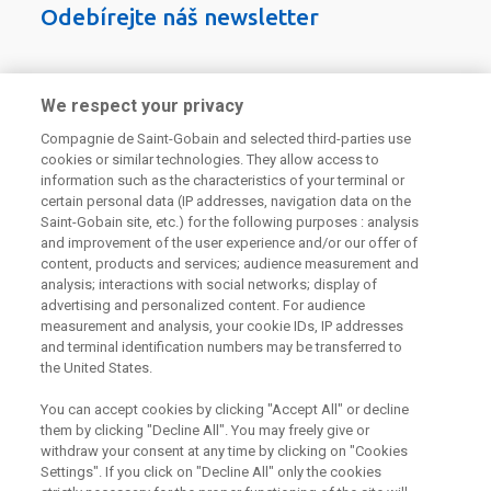
Odebírejte náš newsletter
Užitečné odkazy
We respect your privacy
Compagnie de Saint-Gobain and selected third-parties use
Právní Podmínky
cookies or similar technologies. They allow access to
Souhlas se zpracováním osobních údajů a cookies
information such as the characteristics of your terminal or
Souhlas se zpracováním osobních údajů k marketingovým
účelům
certain personal data (IP addresses, navigation data on the
Saint-Gobain site, etc.) for the following purposes : analysis
and improvement of the user experience and/or our offer of
Spolupracujeme s
content, products and services; audience measurement and
analysis; interactions with social networks; display of
advertising and personalized content. For audience
measurement and analysis, your cookie IDs, IP addresses
and terminal identification numbers may be transferred to
the United States.
You can accept cookies by clicking "Accept All" or decline
them by clicking "Decline All". You may freely give or
withdraw your consent at any time by clicking on "Cookies
Settings". If you click on "Decline All" only the cookies