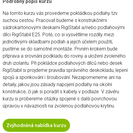
Podrobný popis kurzu
Na tomto kurzu vás provedeme pokládkou podlahy tzv.
suchou cestou. Pracovat budeme s konstrukčními
sádrokartonovými deskami RigiStabil a/nebo podlahovými
dílci RigiStabil E25. Poté, co si vysvětlíme rozdíly mezi
jednotlivými skladbami podlah a jejich účelem použití,
pustíme se do samotné montáže. Prvním krokem bude
příprava a srovnání podkladu do roviny a uložení zvoleného
druh izolantu. Při pokládce podlahových dílců nebo desek
RigiStabil si projdeme pravidla správného deskokladu, lepení
spojů a sponkování i šroubování. Nezapomeneme ani na
detaily, jakou jsou zásady napojení podlahy na okolní
konstrukce, či jak si poradit s kabely v podlaze. V závěru
kurzu si probereme otázky spojené s další povrchovou
úpravou v návaznosti na zvolenou podlahovou krytinu.
Zvýhodněná nabídka kurzu