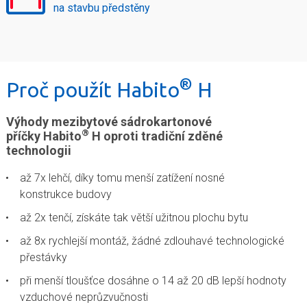
na stavbu předstěny
®
Proč použít Habito
H
Výhody mezibytové sádrokartonové
®
příčky Habito
H oproti tradiční zděné
technologii
až 7x lehčí, díky tomu menší zatížení nosné
konstrukce budovy
až 2x tenčí, získáte tak větší užitnou plochu bytu
až 8x rychlejší montáž, žádné zdlouhavé technologické
přestávky
při menší tloušťce dosáhne o 14 až 20 dB lepší hodnoty
vzduchové neprůzvučnosti