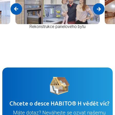
Rekonstrukce panelového bytu
Chcete o desce HABITO® H vědět víc?
Máte dotaz? Neváhejte se ozvat našemu