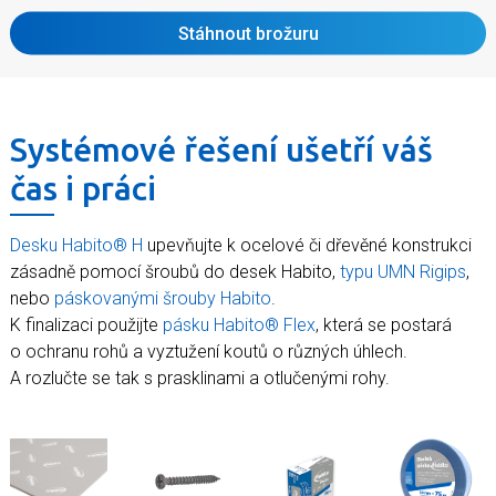
Stáhnout brožuru
Systémové řešení ušetří váš
čas i práci
Desku Habito® H
upevňujte k ocelové či dřevěné konstrukci
zásadně pomocí šroubů do desek Habito,
typu UMN Rigips
,
nebo
páskovanými šrouby Habito
.
K finalizaci použijte
pásku Habito® Flex
, která se postará
o ochranu rohů a vyztužení koutů o různých úhlech.
A rozlučte se tak s prasklinami a otlučenými rohy.