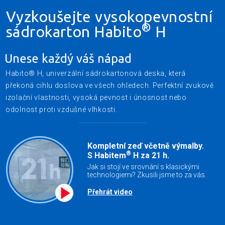
Vyzkoušejte vysokopevnostní
®
sádrokarton Habito
H
Unese každý váš nápad
Habito® H, univerzální sádrokartonová deska, která
překoná cihlu doslova ve všech ohledech. Perfektní zvukově
izolační vlastnosti, vysoká pevnost i únosnost nebo
odolnost proti vzdušné vlhkosti.
Kompletní zeď včetně výmalby.
®
S Habitem
H za 21 h.
Jak si stojí ve srovnání s klasickými
technologiemi? Zkusili jsme to za vás.
Přehrát video