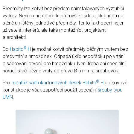
Předměty lze kotvit bez předem nainstalovaných výztuh či
výdřev. Není nutné dopředu přemýšlet, kde a jak budou na
stěně umístěny jednotlivé předměty. Tento fakt ocení nejen
uživatelé interiérů, ale také montážníci, projektanti
a architekti.
®
Do
Habito
H
je možné kotvit předměty běžným vrutem bez
předvrtání a hmoždinek. Odpadá úklid nepořádku po vrtání
a sádrování otvorů pro hmoždinku. Není třeba ani speciální
nářadí, stačí běžné vruty do dřeva Ø 5 mm a šroubovák.
®
Pro
montáž sádrokartonových desek Habito
H
do kovové
konstrukce je však zapotřebí použít speciální
šrouby typu
UMN.