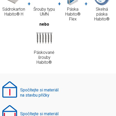
+
+
+
Sádrokarton
Šrouby typu
Páska
Skelná
Habito® H
UMN
Habito®
páska
Flex
Habito®
nebo
Páskované
šrouby
Habito®
Spočítejte si materiál
na stavbu příčky
Spočítejte si materiál