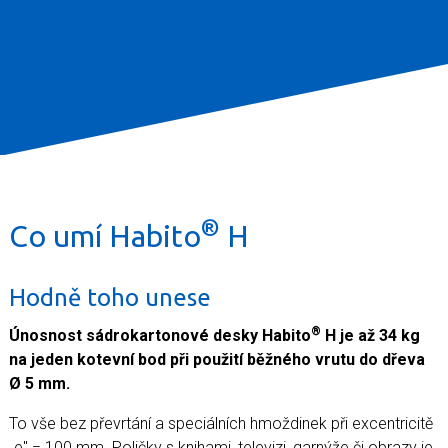
®
Co umí
Habito
H
Hodně toho unese
®
Únosnost sádrokartonové desky Habito
H je až 34 kg
na jeden kotevní bod při použití běžného vrutu do dřeva
Ø 5 mm.
To vše bez převrtání a speciálních hmoždinek při excentricitě
„e" = 100 mm. Poličky s knihami, televizi, garnýže či obrazy je