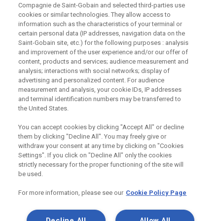
Compagnie de Saint-Gobain and selected third-parties use
cookies or similar technologies. They allow access to
information such as the characteristics of your terminal or
certain personal data (IP addresses, navigation data on the
Odebírejte náš newsletter
Saint-Gobain site, etc.) for the following purposes : analysis
and improvement of the user experience and/or our offer of
content, products and services; audience measurement and
analysis; interactions with social networks; display of
Užitečné odkazy
advertising and personalized content. For audience
measurement and analysis, your cookie IDs, IP addresses
Právní Podmínky
and terminal identification numbers may be transferred to
Souhlas se zpracováním osobních údajů a cookies
the United States.
Souhlas se zpracováním osobních údajů k marketingovým
účelům
You can accept cookies by clicking "Accept All" or decline
them by clicking "Decline All". You may freely give or
withdraw your consent at any time by clicking on "Cookies
Settings". If you click on "Decline All" only the cookies
Saint-Gobain Construction Products
strictly necessary for the proper functioning of the site will
CZ a.s., IČ:25029673, se sídlem
be used.
Praha 8, Smrčkova 2485/4, PSČ 180
00
For more information, please see our
Cookie Policy Page
Decline All
Allow All