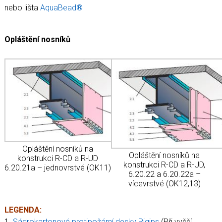
nebo lišta
AquaBead®
Opláštění nosníků
Opláštění nosníků na
Opláštění nosníků na
konstrukci R-CD a R-UD
konstrukci R-CD a R-UD,
6.20.21a – jednovrstvé (OK11)
6.20.22 a 6.20.22a –
vícevrstvé (OK12,13)
LEGENDA:
1.
Sádrokartonové protipožární desky Rigips
(Při vyšší