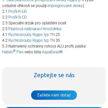
vzdušné vlhkosti se použijí
impregnované desky
)
2.1
Profil R-UD
2.2
Profil R-CD
2.3 Speciální držák pro opláštění oceli
2.5
Plastová natloukací hmoždinka
4.1
Rychlošrouby Rigips typ TN
25
4.2
Rychlošrouby Rigips typ TN
35
5.3 Natmelený ochranný rohový ALU profil, páska
®
Habito
Flex
nebo lišta
AquaBead®
Zeptejte se nás
Zašlete nám dotaz