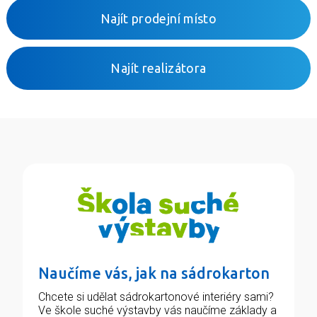
Najít prodejní místo
Najít realizátora
Naučíme vás, jak na sádrokarton
Chcete si udělat sádrokartonové interiéry sami?
Ve škole suché výstavby vás naučíme základy a