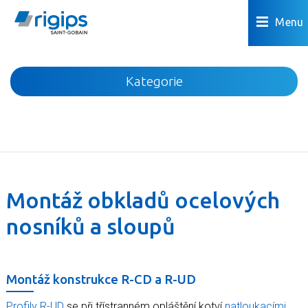
Menu
Kategorie
Novinky
Akce
Podhledy
Příčky
Montáž obkladů ocelových
Podlahy
nosníků a sloupů
Omítky a povrchová úprava
Předstěny a šachty
Podkroví
Montáž konstrukce R-CD a R-UD
Dřevostavby
Profily R-UD
se při třístranném opláštění kotví
natloukacími