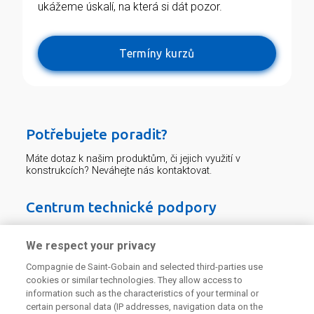
ukážeme úskalí, na která si dát pozor.
Termíny kurzů
Potřebujete poradit?
Máte dotaz k našim produktům, či jejich využití v
konstrukcích? Neváhejte nás kontaktovat.
Centrum technické podpory
226 292 224
Zaslat dotaz
We respect your privacy
Compagnie de Saint-Gobain and selected third-parties use
cookies or similar technologies. They allow access to
information such as the characteristics of your terminal or
certain personal data (IP addresses, navigation data on the