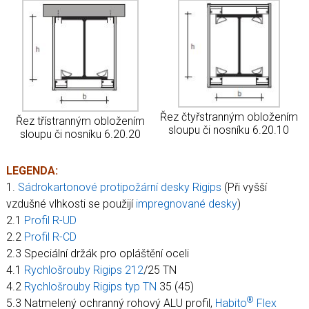
Řez čtyřstranným obložením
Řez třístranným obložením
sloupu či nosníku 6.20.10
sloupu či nosníku 6.20.20
LEGENDA:
1.
Sádrokartonové protipožární desky Rigips
(Při vyšší
vzdušné vlhkosti se použijí
impregnované desky
)
2.1
Profil R-UD
2.2
Profil R-CD
2.3 Speciální držák pro opláštění oceli
4.1
Rychlošrouby Rigips 212
/25 TN
4.2
Rychlošrouby Rigips typ TN
35 (45)
®
5.3 Natmelený ochranný rohový ALU profil,
Habito
Flex