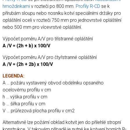
Koupelny a vlhké prostory
hmoždinkami
v rozteči po 800 mm.
Profily R-CD
se k
Zásady a užitečné informace
přírubám sloupu nebo nosníku kotví speciálními držáky pro
Reference
opláštění oceli v rozteči 750 mm pro jednovrstvé opláštění
nebo 500 mm pro vícevrstvé opláštění.
Výpočet poměru A/V pro třístranné opláštění
A /V = (2h + b) x 100/V
Výpočet poměru A/V pro čtyřstranné opláštění
A /V = (2h + 2b) x 100/V
LEGENDA:
A … požáru vystavený obvod obdélníku opsaného
ocelovému profilu v cm
h … výška profilu v cm
b … šířka profilu v cm
V … průřezová plocha profilu v cm2
Alternativně lze požární obklad kotvit jen do přilehlé stropní
konstrukce. V takovém případě je nutné ke kotvení horních R-