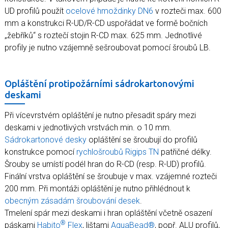
UD profilů použít
ocelové hmoždinky DN6
v rozteči max. 600
mm a konstrukci R-UD/R-CD uspořádat ve formě bočních
„žebříků“ s roztečí stojin R-CD max. 625 mm. Jednotlivé
profily je nutno vzájemně sešroubovat pomocí šroubů LB.
Opláštění protipožárními sádrokartonovými
deskami
Při vícevrstvém opláštění je nutno přesadit spáry mezi
deskami v jednotlivých vrstvách min. o 10 mm.
Sádrokartonové desky
opláštění se šroubují do profilů
konstrukce pomocí
rychlošroubů Rigips TN
patřičné délky.
Šrouby se umístí podél hran do R-CD (resp. R-UD) profilů.
Finální vrstva opláštění se šroubuje v max. vzájemné rozteči
200 mm. Při montáži opláštění je nutno přihlédnout k
obecným zásadám šroubování desek
.
Tmelení spár mezi deskami i hran opláštění včetně osazení
®
páskami
Habito
Flex
, lištami
AquaBead®
, popř. ALU profilů,