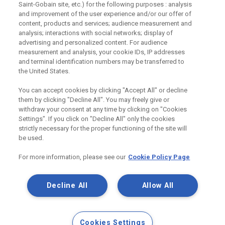
Saint-Gobain site, etc.) for the following purposes : analysis
and improvement of the user experience and/or our offer of
Odebírejte náš newsletter
content, products and services; audience measurement and
analysis; interactions with social networks; display of
advertising and personalized content. For audience
measurement and analysis, your cookie IDs, IP addresses
Užitečné odkazy
and terminal identification numbers may be transferred to
the United States.
Právní Podmínky
Souhlas se zpracováním osobních údajů a cookies
You can accept cookies by clicking "Accept All" or decline
Souhlas se zpracováním osobních údajů k marketingovým
them by clicking "Decline All". You may freely give or
účelům
withdraw your consent at any time by clicking on "Cookies
Settings". If you click on "Decline All" only the cookies
strictly necessary for the proper functioning of the site will
be used.
Saint-Gobain Construction Products
CZ a.s., IČ:25029673, se sídlem
For more information, please see our
Cookie Policy Page
Praha 8, Smrčkova 2485/4, PSČ 180
00
Decline All
Allow All
Cookies Settings