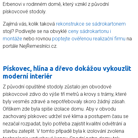
Erbenovi v rodinném domě, který vznikl z původní
pískovcové stodoly.
Zajímá vás, kolik taková
rekonstrukce se sádrokartonem
stojí? Podívejte se na obvyklé
ceny sádrokartonu i
montáže
nebo rovnou
poptejte ověřenou realizační firmu
na
portále NejŘemeslníci.cz.
Pískovec, hlína a dřevo dokážou vykouzlit
moderní interiér
Z původní opuštěné stodoly zůstalo jen obvodové
pískovcové zdivo do výše tří metrů a krovy s trámy, které
byly vesměs zdravé a nepotřebovaly skoro žádný zásah.
Oříškem zde byla spíše izolace domu. Aby v obvodu
zachovaný pískovec udržel své klima a postupem času se
nezačal rozpadat, bylo potřeba zajistit kvalitní odvětrání a
stavbu zateplit. V tomto případě byla k izolování zvolena