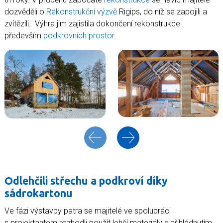
dozvěděli o
Rekonstrukční výzvě
Rigips, do níž se zapojili a
zvítězili. Výhra jim zajistila dokončení rekonstrukce
především
podkrovních prostor.
Odlehčili střechu a podkroví díky
sádrokartonu
Ve fázi výstavby patra se majitelé ve spolupráci
s projektantem rozhodli použít lehčí materiály s přihlédnutím