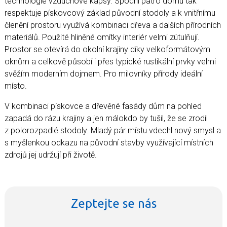
technologie vzduchové kapsy. Spodní patro domu tak
respektuje pískovcový základ původní stodoly a k vnitřnímu
členění prostoru využívá kombinaci dřeva a dalších přírodních
materiálů. Použité hliněné omítky interiér velmi zútulňují.
Prostor se otevírá do okolní krajiny díky velkoformátovým
oknům a celkově působí i přes typické rustikální prvky velmi
svěžím moderním dojmem. Pro milovníky přírody ideální
místo.
V kombinaci pískovce a dřevěné fasády dům na pohled
zapadá do rázu krajiny a jen málokdo by tušil, že se zrodil
z polorozpadlé stodoly. Mladý pár místu vdechl nový smysl a
s myšlenkou odkazu na původní stavby využívající místních
zdrojů jej udržují při životě.
Zeptejte se nás