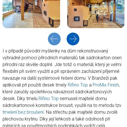
I v případě původní myšlenky na dům rekonstruovaný
výhradně pomocí přírodních materiálů tak sádrokarton onen
přírodní ráz skvěle doplnil. Jde totiž o materiál, který je velmi
flexibilní při svém využití a při správném zacházení příjemně
navazuje na další systémové řešení domu. V Branžeži pak
aplikovali při použití desek tmely
Rifino Top
a
ProMix Finish
,
které zaručily spolehlivou návaznost sádrokartonových
desek. Díky tmelu
Rifino Top
nemuseli majitelé domu
sádrokartonové konstrukce brousit, využili na to metodu tzv.
tmelení bez broušení
. Na střechu pak majitelé domu zvolili
plechovou krytinu. Díky její lehkosti a také odolnosti při
měnících se povětrnostních podmínkách vydrží celá