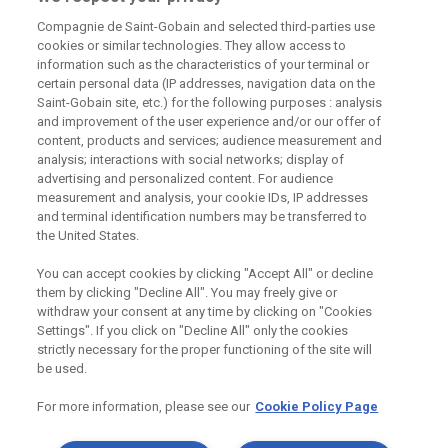
Compagnie de Saint-Gobain and selected third-parties use
cookies or similar technologies. They allow access to
information such as the characteristics of your terminal or
certain personal data (IP addresses, navigation data on the
Saint-Gobain site, etc.) for the following purposes : analysis
and improvement of the user experience and/or our offer of
Odebírejte náš newsletter
content, products and services; audience measurement and
analysis; interactions with social networks; display of
advertising and personalized content. For audience
measurement and analysis, your cookie IDs, IP addresses
Užitečné odkazy
and terminal identification numbers may be transferred to
the United States.
Právní Podmínky
Souhlas se zpracováním osobních údajů a cookies
You can accept cookies by clicking "Accept All" or decline
Souhlas se zpracováním osobních údajů k marketingovým
them by clicking "Decline All". You may freely give or
účelům
withdraw your consent at any time by clicking on "Cookies
Settings". If you click on "Decline All" only the cookies
strictly necessary for the proper functioning of the site will
be used.
Saint-Gobain Construction Products
CZ a.s., IČ:25029673, se sídlem
For more information, please see our
Cookie Policy Page
Praha 8, Smrčkova 2485/4, PSČ 180
00