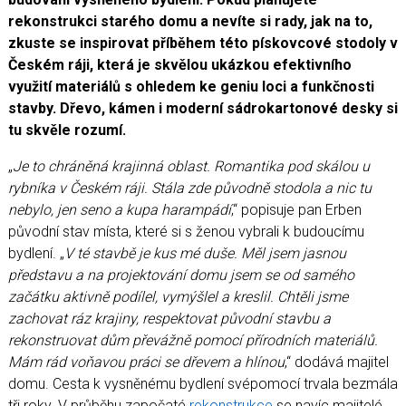
Koupelny a vlhké prostory
rekonstrukci starého domu a nevíte si rady, jak na to,
Zásady a užitečné informace
zkuste se inspirovat příběhem této pískovcové stodoly v
Reference
Českém ráji, která je skvělou ukázkou efektivního
využití materiálů s ohledem ke geniu loci a funkčnosti
stavby. Dřevo, kámen i moderní sádrokartonové desky si
tu skvěle rozumí.
„
Je to chráněná krajinná oblast. Romantika pod skálou u
rybníka v Českém ráji. Stála zde původně stodola a nic tu
nebylo, jen seno a kupa harampádí
,“ popisuje pan Erben
původní stav místa, které si s ženou vybrali k budoucímu
bydlení. „
V té stavbě je kus mé duše. Měl jsem jasnou
představu a na projektování domu jsem se od samého
začátku aktivně podílel, vymýšlel a kreslil. Chtěli jsme
zachovat ráz krajiny, respektovat původní stavbu a
rekonstruovat dům převážně pomocí přírodních materiálů.
Mám rád voňavou práci se dřevem a hlínou
,“ dodává majitel
domu. Cesta k vysněnému bydlení svépomocí trvala bezmála
tři roky. V průběhu započaté
rekonstrukce
se navíc majitelé