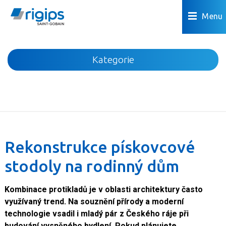
Menu
Kategorie
Novinky
Akce
Podhledy
Příčky
Rekonstrukce pískovcové
Podlahy
stodoly na rodinný dům
Omítky a povrchová úprava
Předstěny a šachty
Kombinace protikladů je v oblasti architektury často
Podkroví
využívaný trend. Na souznění přírody a moderní
technologie vsadil i mladý pár z Českého ráje při
Dřevostavby
budování vysněného bydlení. Pokud plánujete