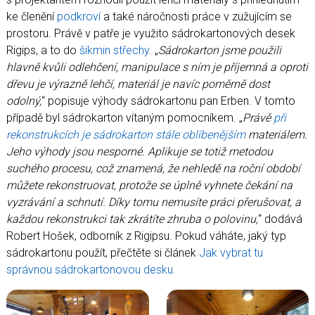
ke členění
podkroví
a také náročnosti práce v zužujícím se
prostoru. Právě v patře je využito sádrokartonových desek
Rigips, a to do
šikmin střechy
. „
Sádrokarton jsme použili
hlavně kvůli odlehčení, manipulace s ním je příjemná a oproti
dřevu je výrazně lehčí, materiál je navíc poměrně dost
odolný,
“ popisuje výhody sádrokartonu pan Erben. V tomto
případě byl sádrokarton vítaným pomocníkem. „
Právě
při
rekonstrukcích je sádrokarton stále oblíbenějším
materiálem.
Jeho výhody jsou nesporné. Aplikuje se totiž metodou
suchého procesu, což znamená, že nehledě na roční období
můžete rekonstruovat, protože se úplně vyhnete čekání na
vyzrávání a schnutí. Díky tomu nemusíte práci přerušovat, a
každou rekonstrukci tak zkrátíte zhruba o polovinu,
“ dodává
Robert Hošek, odborník z Rigipsu. Pokud váháte, jaký typ
sádrokartonu použít, přečtěte si článek
Jak vybrat tu
správnou sádrokartonovou desku.