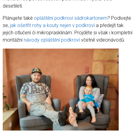
desetiletí.
Plánujete také
opláštění podkroví sádrokartonem
? Podívejte
se,
jak ošetřit rohy a kouty nejen v podkroví
a předejít tak
jejich otlučení či mikroprasklinám. Projděte si však i kompletní
montážní
návody opláštění podkroví
včetně videonávodů.