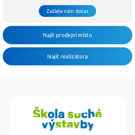
Zašlete nám dotaz
Najít prodejní místo
Najít realizátora