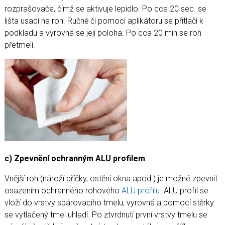
rozprašovače, čímž se aktivuje lepidlo. Po cca 20 sec. se
lišta usadí na roh. Ručně či pomocí aplikátoru se přitlačí k
podkladu a vyrovná se její poloha. Po cca 20 min.se roh
přetmelí.
c) Zpevnění ochranným
ALU profilem
Vnější roh (nároží příčky, ostění okna apod.) je možné zpevnit
osazením ochranného rohového
ALU profilu
. ALU profil se
vloží do vrstvy spárovacího tmelu, vyrovná a pomocí stěrky
se vytlačený tmel uhladí. Po ztvrdnutí první vrstvy tmelu se