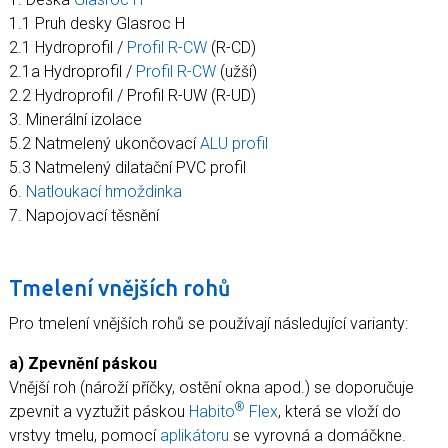
1.1 Pruh desky Glasroc H
2.1 Hydroprofil /
Profil R-CW
(R-CD)
2.1a Hydroprofil /
Profil R-CW
(užší)
2.2 Hydroprofil / Profil R-UW (R-UD)
3. Minerální izolace
5.2 Natmelený ukončovací
ALU profil
5.3 Natmelený dilatační PVC profil
6.
Natloukací hmoždinka
7. Napojovací těsnění
Tmelení vnějších rohů
Pro tmelení vnějších rohů se používají následující varianty:
a) Zpevnění páskou
Vnější roh (nároží příčky, ostění okna apod.) se doporučuje
®
zpevnit a vyztužit páskou
Habito
Flex
, která se vloží do
vrstvy tmelu, pomocí
aplikátoru
se vyrovná a domáčkne.