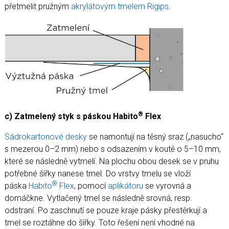
přetmelit pružným
akrylátovým tmelem Rigips
.
®
c) Zatmelený styk s páskou Habito
Flex
Sádrokartonové desky
se namontují na těsný sraz („nasucho“
s mezerou 0–2 mm) nebo s odsazením v koutě o 5–10 mm,
které se následně vytmelí. Na plochu obou desek se v pruhu
potřebné šířky nanese tmel. Do vrstvy tmelu se vloží
®
páska
Habito
Flex
, pomocí
aplikátoru
se vyrovná a
domáčkne. Vytlačený tmel se následně srovná, resp.
odstraní. Po zaschnutí se pouze kraje pásky přestěrkují a
tmel se roztáhne do šířky. Toto řešení není vhodné na