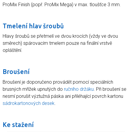
ProMix Finish (popř. ProMix Mega) v max. tloušťce 3 mm.
Tmelení hlav šroubů
Hlavy šroubů se přetmelí ve dvou krocích (vždy ve dvou
směrech) spárovacím tmelem pouze na finální vrstvě
opláštění.
Broušení
Broušení je doporučeno provádět pomocí speciálních
brusných mřížek upnutých do
ručního držáku
. Při broušení se
nesmí porušit výztužná páska ani přiléhající povrch kartonu
sádrokartonových desek
.
Ke stažení