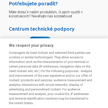
Potřebujete poradit?
Máte dotaz k našim produktům, či jejich využití v
konstrukcích? Neváhejte nás kontaktovat.
Centrum technické podpory
226 292 224
Zaslat dotaz
We respect your privacy
Compagnie de Saint-Gobain and selected third-parties use
cookies or similar technologies. They allow access to
information such as the characteristics of your terminal or
certain personal data (IP addresses, navigation data on the
Saint-Gobain site, etc.) for the following purposes : analysis
Odebírejte náš newsletter
and improvement of the user experience and/or our offer of
content, products and services; audience measurement and
analysis; interactions with social networks; display of
advertising and personalized content. For audience
measurement and analysis, your cookie IDs, IP addresses
Užitečné odkazy
and terminal identification numbers may be transferred to
the United States.
Právní Podmínky
Souhlas se zpracováním osobních údajů a cookies