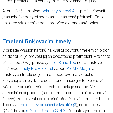
nároží přestěrkuje a čerstvý tmel se roztáhne do šířky.
Alternativně je možno
ochranný rohový ALU
profil připevnit
„nasucho“ vhodnými sponkami a následně přetmelit. Tato
aplikace však není vhodná pro více exponované oblasti.
Tmelení finišovacími tmely
V případě vyšších nároků na kvalitu povrchu tmelených ploch
se doporučuje provést jejich dodatečné přetmelení. Pro tento
účel se používají práškový
tmel Rifino Top
nebo pastové
finišovací
tmely ProMix Finish
, popř.
ProMix Mega
. U
pastových tmelů se jedná o nesádrové, na vzduchu
zasychající tmely, které se snadno nanášejí v tenké vrstvě.
Následné broušení všech těchto tmelů je snadné. Ve
speciálních případech (s ohledem na druh finální povrchové
úpravy) lze provést i celoplošné přestěrkování tmelem Rifino
Top (tzv.
tmelení bez broušení v kvalitě Q3
), nebo pro kvalitu
Q4 sádrovou
stěrkou Rimano Glet XL
či pastovým tmelem