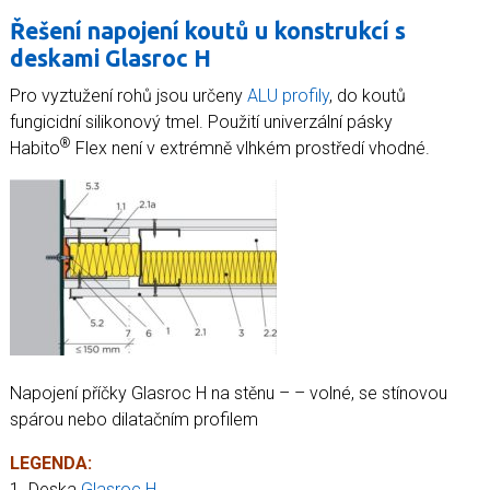
Řešení napojení koutů u konstrukcí s
deskami Glasroc H
Pro vyztužení rohů jsou určeny
ALU profily
, do koutů
fungicidní silikonový tmel. Použití univerzální pásky
®
Habito
Flex není v extrémně vlhkém prostředí vhodné.
Napojení příčky Glasroc H na stěnu – – volné, se stínovou
spárou nebo dilatačním profilem
LEGENDA:
1. Deska
Glasroc H