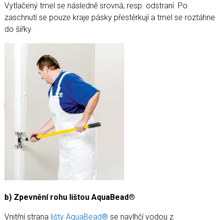
Vytlačený tmel se následně srovná, resp. odstraní. Po
zaschnutí se pouze kraje pásky přestěrkují a tmel se roztáhne
do šířky.
b) Zpevnění rohu lištou
AquaBead
®
Vnitřní strana
lišty AquaBead®
se navlhčí vodou z