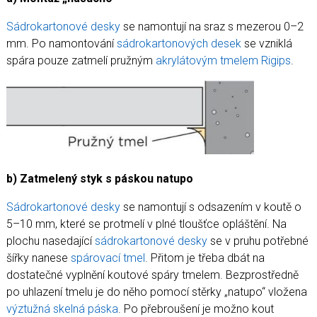
Koupelny a vlhké prostory
Zásady a užitečné informace
Sádrokartonové desky
se namontují na sraz s mezerou 0–2
mm. Po namontování
sádrokartonových desek
se vzniklá
Reference
spára pouze zatmelí pružným
akrylátovým tmelem Rigips
.
b) Zatmelený styk s páskou natupo
Sádrokartonové desky
se namontují s odsazením v koutě o
5–10 mm, které se protmelí v plné tloušťce opláštění. Na
plochu nasedající
sádrokartonové desky
se v pruhu potřebné
šířky nanese
spárovací tmel
. Přitom je třeba dbát na
dostatečné vyplnění koutové spáry tmelem. Bezprostředně
po uhlazení tmelu je do něho pomocí stěrky „natupo“ vložena
výztužná skelná páska
. Po přebroušení je možno kout