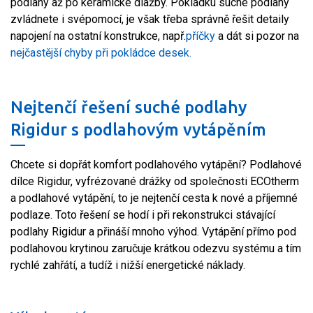
podlahy až po keramické dlažby. Pokládku suché podlahy
zvládnete i svépomocí, je však třeba správně řešit detaily
napojení na ostatní konstrukce, např.
příčky
a dát si pozor na
nejčastější chyby při pokládce desek.
Nejtenčí řešení suché podlahy
Rigidur s podlahovým vytápěním
Chcete si dopřát komfort podlahového vytápění? Podlahové
dílce Rigidur, vyfrézované drážky od společnosti ECOtherm
a podlahové vytápění, to je nejtenčí cesta k nové a příjemné
podlaze. Toto řešení se hodí i při rekonstrukci stávající
podlahy Rigidur a přináší mnoho výhod. Vytápění přímo pod
podlahovou krytinou zaručuje krátkou odezvu systému a tím
rychlé zahřátí, a tudíž i nižší energetické náklady.