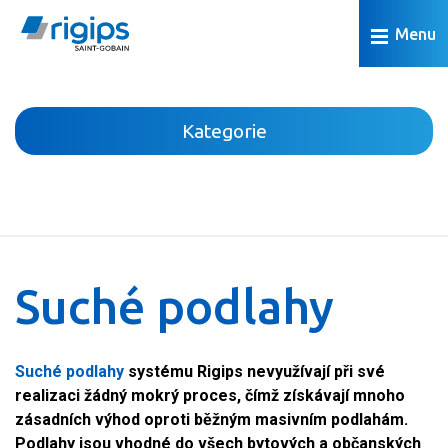
Menu
Kategorie
Příčky
Podhledy
Suché podlahy
Suché podlahy
Předstěny a šachtové stěny
Podkroví, střechy, stropy
Suché podlahy
systému Rigips nevyužívají při své
Dřevostavby
realizaci žádný mokrý proces, čímž získávají mnoho
zásadních výhod oproti běžným masivním podlahám.
Omítky a povrchová úprava
Podlahy jsou vhodné do všech bytových a občanských