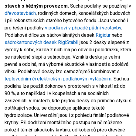
Tmelení sádrokartonu
staveb s běžným provozem.
Suché podlahy se používají v
dřevostavbách
, rodinných domech, kancelářských budovách
i při rekonstrukcích starého bytového fondu. Jsou vhodné i
pro řešení podlahy
v podkroví v případě půdní vestavby
.
Podlahové dílce ze sádrovláknitých desek
Rigidur
nebo
sádrokartonových desek
RigiStabil
jsou 2 desky slepené z
výroby k sobě, každá z nich má po obvodu polodrážku, která
se následně slepí a sešroubuje. Vzniklá deska je velmi
pevná a odolná, má výborné akustické vlastnosti a odolává
vlhku. Podlahové desky lze samozřejmě kombinovat s
teplovodním či elektrickým podlahovým vytápěním.
Suchou
podlahu lze použít dokonce v prostorech s vlhkostí až do
90 %, a to například i v koupelnách a na sociálních
zařízeních. V místech, kde přijdou desky do přímého styku s
ostřikující vodou, se doporučuje aplikace tekuté
hydroizolace. Univerzální jsou i z pohledu finální podlahové
krytiny. Při dodržení montážního postupu na ně můžeme
položit téměř jakoukoliv krytinu, od koberců přes dřevěné