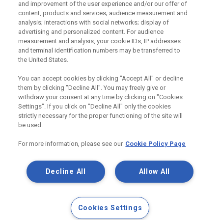
and improvement of the user experience and/or our offer of
Máte dotaz k našim produktům, či jejich využití v
content, products and services; audience measurement and
konstrukcích? Neváhejte nás kontaktovat.
analysis; interactions with social networks; display of
advertising and personalized content. For audience
measurement and analysis, your cookie IDs, IP addresses
Centrum technické podpory
and terminal identification numbers may be transferred to
the United States.
Zaslat dotaz
You can accept cookies by clicking "Accept All" or decline
them by clicking "Decline All". You may freely give or
withdraw your consent at any time by clicking on "Cookies
Settings". If you click on "Decline All" only the cookies
strictly necessary for the proper functioning of the site will
Odebírejte náš newsletter
be used.
For more information, please see our
Cookie Policy Page
Užitečné odkazy
Decline All
Allow All
Právní Podmínky
Souhlas se zpracováním osobních údajů a cookies
Souhlas se zpracováním osobních údajů k marketingovým
Cookies Settings
účelům