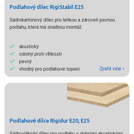
Podlahový dílec RigiStabil E25
Sádrokartonový dílec pro lehkou a zároveň pevnou
podlahu, která má snadnou montáž.
akustický
odolný proti vlhkosti
pevný
Zjistit více
vhodný pro podlahové topení
Podlahové dílce Rigidur E20, E25
Sádrovláknitý dílec pro podlahu s dobrými akustickými