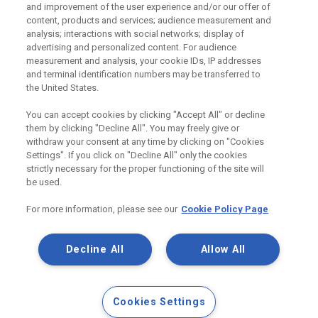
and improvement of the user experience and/or our offer of
content, products and services; audience measurement and
analysis; interactions with social networks; display of
advertising and personalized content. For audience
Užitečné odkazy
measurement and analysis, your cookie IDs, IP addresses
and terminal identification numbers may be transferred to
Právní Podmínky
the United States.
Souhlas se zpracováním osobních údajů a cookies
Souhlas se zpracováním osobních údajů k marketingovým
You can accept cookies by clicking "Accept All" or decline
účelům
them by clicking "Decline All". You may freely give or
withdraw your consent at any time by clicking on "Cookies
Settings". If you click on "Decline All" only the cookies
strictly necessary for the proper functioning of the site will
Saint-Gobain Construction Products
be used.
CZ a.s., IČ:25029673, se sídlem
Praha 8, Smrčkova 2485/4, PSČ 180
For more information, please see our
Cookie Policy Page
00
Decline All
Allow All
Cookies Settings