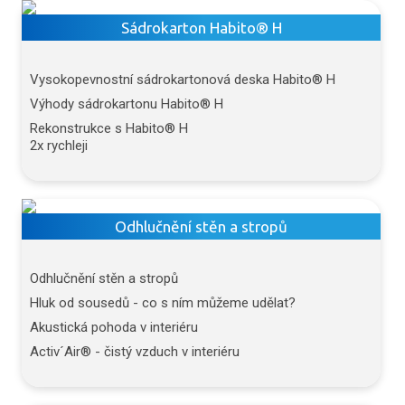
Sádrokarton Habito® H
Vysokopevnostní sádrokartonová deska Habito® H
Výhody sádrokartonu Habito® H
Rekonstrukce s Habito® H
2x rychleji
Odhlučnění stěn a stropů
Odhlučnění stěn a stropů
Hluk od sousedů - co s ním můžeme udělat?
Akustická pohoda v interiéru
Activ´Air® - čistý vzduch v interiéru