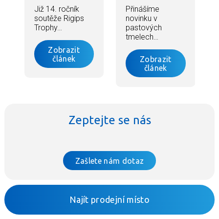
Již 14. ročník
Přinášíme
soutěže Rigips
novinku v
Trophy…
pastových
tmelech…
Zobrazit
článek
Zobrazit
článek
Zeptejte se nás
Zašlete nám dotaz
Najít prodejní místo