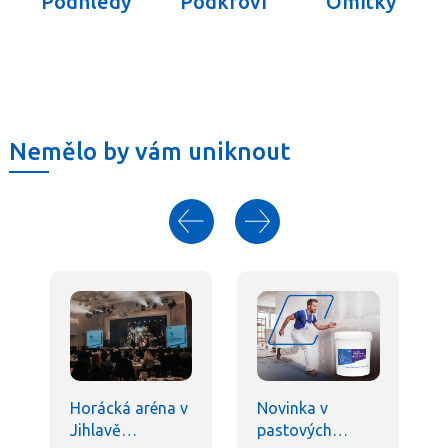
Podhledy
Podkroví
Omítky
Nemělo by vám uniknout
Horácká aréna v
Novinka v
Jihlavě…
pastových…