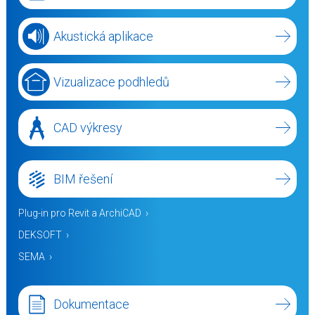
Akustická aplikace
Vizualizace podhledů
CAD výkresy
BIM řešení
Plug-in pro Revit a ArchiCAD
DEKSOFT
SEMA
Dokumentace