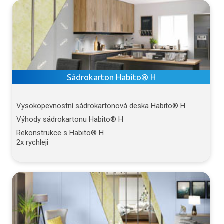
Sádrokarton Habito® H
Vysokopevnostní sádrokartonová deska Habito® H
Výhody sádrokartonu Habito® H
Rekonstrukce s Habito® H
2x rychleji