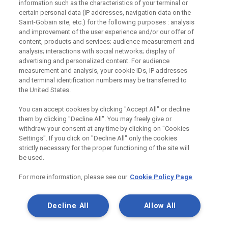
information such as the characteristics of your terminal or
certain personal data (IP addresses, navigation data on the
Odebírejte náš newsletter
Saint-Gobain site, etc.) for the following purposes : analysis
and improvement of the user experience and/or our offer of
content, products and services; audience measurement and
analysis; interactions with social networks; display of
advertising and personalized content. For audience
Užitečné odkazy
measurement and analysis, your cookie IDs, IP addresses
and terminal identification numbers may be transferred to
Právní Podmínky
the United States.
Souhlas se zpracováním osobních údajů a cookies
Souhlas se zpracováním osobních údajů k marketingovým
účelům
You can accept cookies by clicking "Accept All" or decline
them by clicking "Decline All". You may freely give or
withdraw your consent at any time by clicking on "Cookies
Settings". If you click on "Decline All" only the cookies
Saint-Gobain Construction Products
strictly necessary for the proper functioning of the site will
CZ a.s., IČ:25029673, se sídlem
be used.
Praha 8, Smrčkova 2485/4, PSČ 180
00
For more information, please see our
Cookie Policy Page
Decline All
Allow All