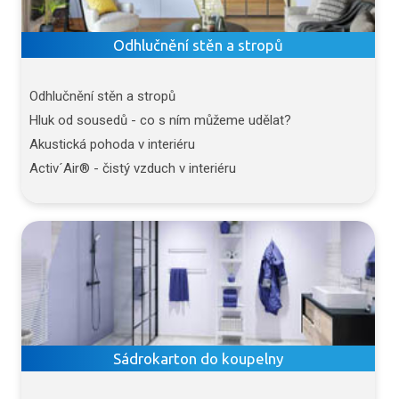
Odhlučnění stěn a stropů
Odhlučnění stěn a stropů
Hluk od sousedů - co s ním můžeme udělat?
Akustická pohoda v interiéru
Activ´Air® - čistý vzduch v interiéru
Sádrokarton do koupelny